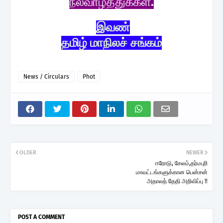
நல்வாழ்த்துக்கள்.
இவண்
தமிழ் மாநிலச் சங்கம்
News / Circulars
Phot
OLDER
NEWER
ஈரோடு, சேலம்,தர்மபுரி
மாவட்டங்களுக்கான பென்சன்
அதாலத் தேதி அறிவிப்பு !!
POST A COMMENT