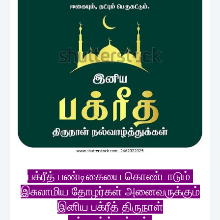
பக்ரீத் பண்டிகையை கொண்டாடும்
இசுலாமிய தோழர்கள் அனைவருக்கும்
இனிய பக்ரீத் திருநாள்