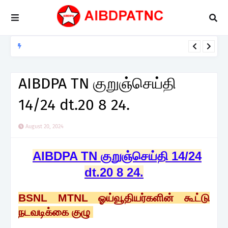
NEWS / CIRCULARS
சிறப்பாக நடைபெற்ற நெல்லை மாவட்ட வள்ளியூர் கிளையின் மூன்றாவது
AIBDPA TN குறுஞ்செய்தி
கிளை மாநாடு
14/24 dt.20 8 24.
August 20, 2024
AIBDPA TN குறுஞ்செய்தி 14/24
dt.20 8 24.
BSNL MTNL ஓய்வூதியர்களின் கூட்டு
நடவடிக்கை குழு