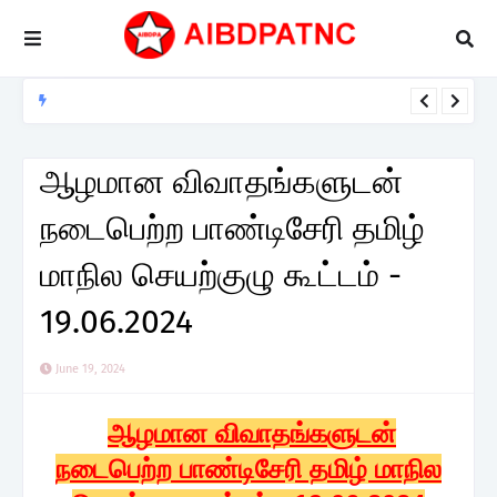
NEWS / CIRCULARS
Reception Committee Felicitation & Circle Executive Meeting
ஆழமான விவாதங்களுடன்
29.7.26 Coimbatore
நடைபெற்ற பாண்டிசேரி தமிழ்
மாநில செயற்குழு கூட்டம் -
19.06.2024
June 19, 2024
ஆழமான விவாதங்களுடன்
நடைபெற்ற பாண்டிசேரி தமிழ் மாநில