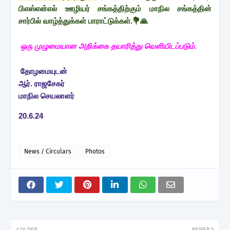
பிஎஸ்என்எல் ஊழியர் சங்கத்திற்கும் மாநில சங்கத்தின்
சார்பில் வாழ்த்துக்கள் பாராட்டுக்கள்.💐🙏
ஒரு முழுமையான அறிக்கை தயாரித்து வெளியிடப்படும்.
தோழமையுடன்
ஆர். ராஜசேகர்
மாநில செயலாளர்
20.6.24
News / Circulars
Photos
OLDER
NEWER